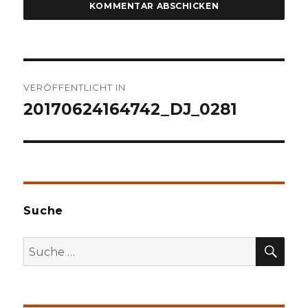
Beitragsnavigation
VERÖFFENTLICHT IN
20170624164742_DJ_0281
Suche
SU
Suche
nach: