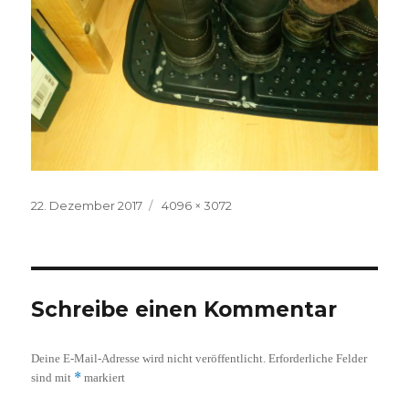
Veröffentlicht
Volle
22. Dezember 2017
4096 × 3072
am
Größe
Schreibe einen Kommentar
Deine E-Mail-Adresse wird nicht veröffentlicht.
Erforderliche Felder
*
sind mit
markiert