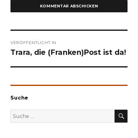
Beitragsnavigation
VERÖFFENTLICHT IN
Trara, die (Franken)Post ist da!
Suche
SU
Suche
nach: