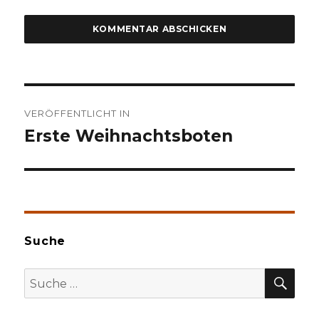
Beitragsnavigation
VERÖFFENTLICHT IN
Erste Weihnachtsboten
Suche
SU
Suche
nach: