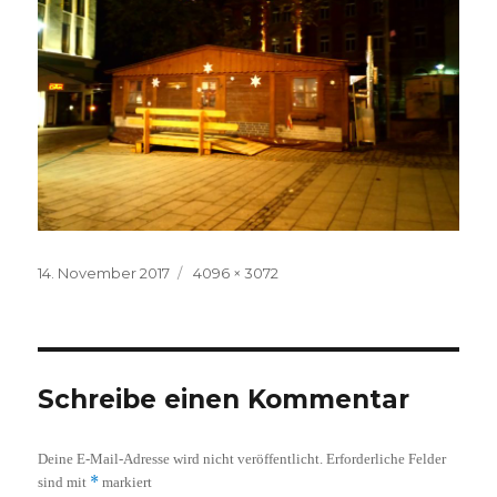
Veröffentlicht
Volle
14. November 2017
4096 × 3072
am
Größe
Schreibe einen Kommentar
Deine E-Mail-Adresse wird nicht veröffentlicht.
Erforderliche Felder
*
sind mit
markiert