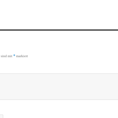
*
r sind mit
markiert