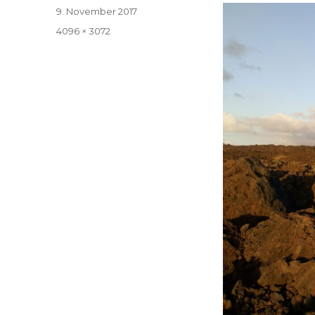
Veröffentlicht
9. November 2017
am
Volle
4096 × 3072
Größe