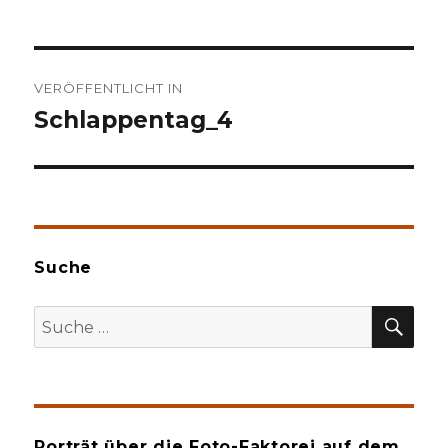
Beitragsnavigation
VERÖFFENTLICHT IN
Schlappentag_4
Suche
SU
Suche
nach:
Porträt über die Foto-Faktorei auf dem