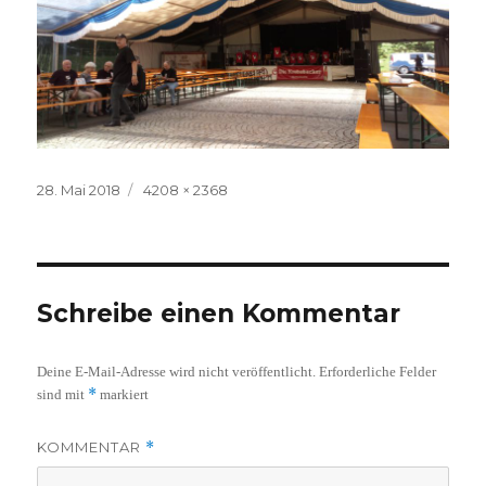
Veröffentlicht
Volle
28. Mai 2018
4208 × 2368
am
Größe
Schreibe einen Kommentar
Deine E-Mail-Adresse wird nicht veröffentlicht.
Erforderliche Felder
*
sind mit
markiert
KOMMENTAR
*