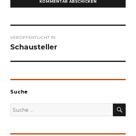
Beitragsnavigation
VERÖFFENTLICHT IN
Schausteller
Suche
SU
Suche
nach: