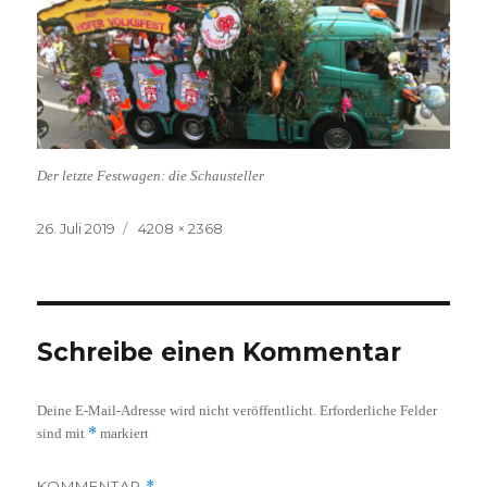
Der letzte Festwagen: die Schausteller
Veröffentlicht
Volle
26. Juli 2019
4208 × 2368
am
Größe
Schreibe einen Kommentar
Deine E-Mail-Adresse wird nicht veröffentlicht.
Erforderliche Felder
*
sind mit
markiert
KOMMENTAR
*