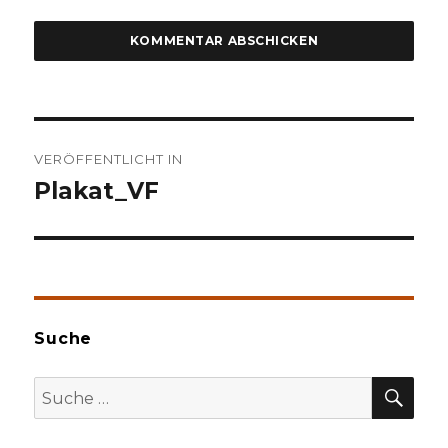
Beitragsnavigation
VERÖFFENTLICHT IN
Plakat_VF
Suche
SU
Suche
nach: