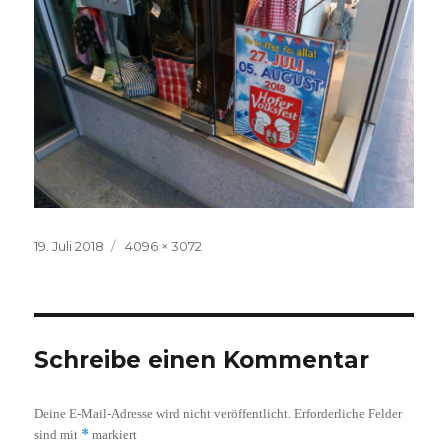
Veröffentlicht
Volle
19. Juli 2018
4096 × 3072
am
Größe
Schreibe einen Kommentar
Deine E-Mail-Adresse wird nicht veröffentlicht.
Erforderliche Felder
*
sind mit
markiert