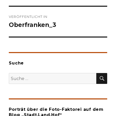
Beitragsnavigation
VERÖFFENTLICHT IN
Oberfranken_3
Suche
SU
Suche
nach:
Porträt über die Foto-Faktorei auf dem
Blog „Stadt.Land.Hof“