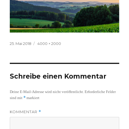
Veröffentlicht
Volle
25. Mai 2018
4000 × 2000
am
Größe
Schreibe einen Kommentar
Deine E-Mail-Adresse wird nicht veröffentlicht.
Erforderliche Felder
*
sind mit
markiert
KOMMENTAR
*