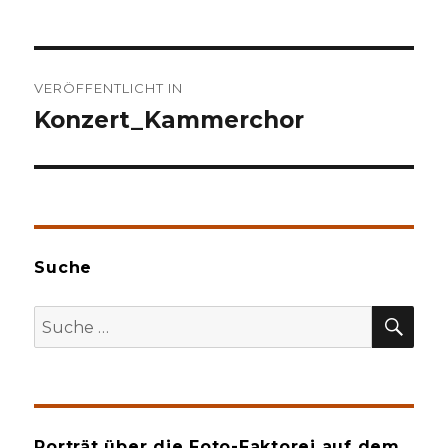
Beitragsnavigation
VERÖFFENTLICHT IN
Konzert_Kammerchor
Suche
SU
Suche
nach:
Porträt über die Foto-Faktorei auf dem