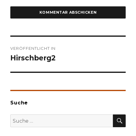
Beitragsnavigation
VERÖFFENTLICHT IN
Hirschberg2
Suche
SU
Suche
nach: