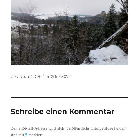
Veröffentlicht
Volle
7. Februar 2018
4096 × 3072
am
Größe
Schreibe einen Kommentar
Deine E-Mail-Adresse wird nicht veröffentlicht.
Erforderliche Felder
*
sind mit
markiert