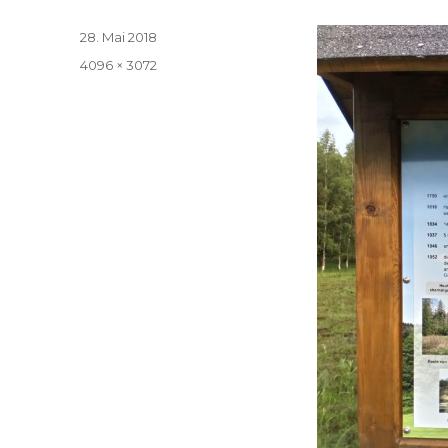
Veröffentlicht
28. Mai 2018
am
Volle
4096 × 3072
Größe