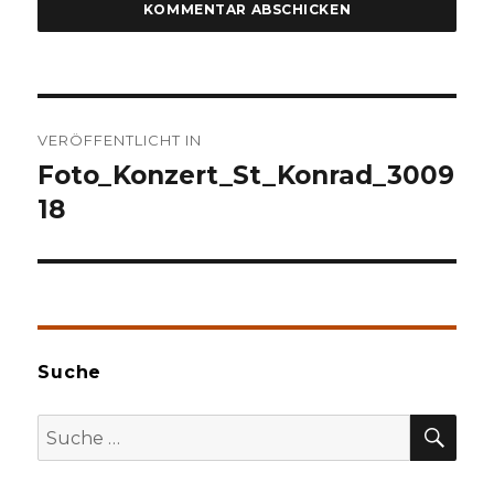
Beitragsnavigation
VERÖFFENTLICHT IN
Foto_Konzert_St_Konrad_3009
18
Suche
SU
Suche
nach: