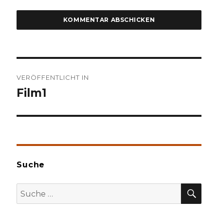
Beitragsnavigation
VERÖFFENTLICHT IN
Film1
Suche
SU
Suche
nach: