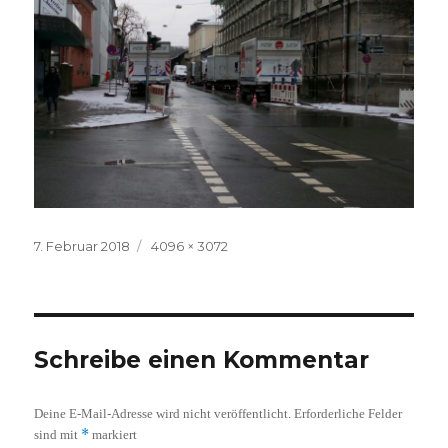
Veröffentlicht
Volle
7. Februar 2018
4096 × 3072
am
Größe
Schreibe einen Kommentar
Deine E-Mail-Adresse wird nicht veröffentlicht.
Erforderliche Felder
*
sind mit
markiert