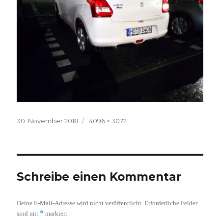
Veröffentlicht
Volle
30. November 2018
4096 × 3072
am
Größe
Schreibe einen Kommentar
Deine E-Mail-Adresse wird nicht veröffentlicht.
Erforderliche Felder
*
sind mit
markiert