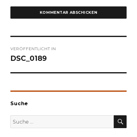
Beitragsnavigation
VERÖFFENTLICHT IN
DSC_0189
Suche
SU
Suche
nach: