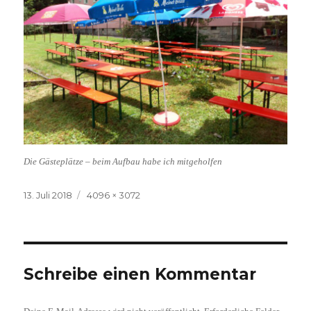
Die Gästeplätze – beim Aufbau habe ich mitgeholfen
Veröffentlicht
Volle
13. Juli 2018
4096 × 3072
am
Größe
Schreibe einen Kommentar