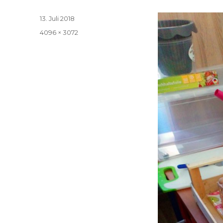
Veröffentlicht
13. Juli 2018
am
Volle
4096 × 3072
Größe