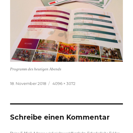
Programm des heutigen Abends
Veröffentlicht
Volle
18. November 2018
4096 × 3072
am
Größe
Schreibe einen Kommentar