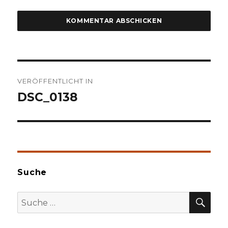
Beitragsnavigation
VERÖFFENTLICHT IN
DSC_0138
Suche
SU
Suche
nach: