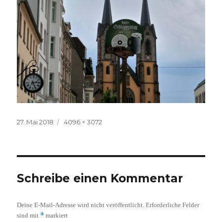
Veröffentlicht
Volle
27. Mai 2018
4096 × 3072
am
Größe
Schreibe einen Kommentar
Deine E-Mail-Adresse wird nicht veröffentlicht.
Erforderliche Felder
*
sind mit
markiert