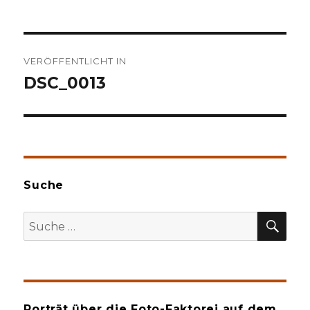
Beitragsnavigation
VERÖFFENTLICHT IN
DSC_0013
Suche
SU
Suche
nach:
Porträt über die Foto-Faktorei auf dem