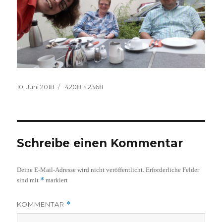
Veröffentlicht
Volle
10. Juni 2018
4208 × 2368
am
Größe
Schreibe einen Kommentar
Deine E-Mail-Adresse wird nicht veröffentlicht.
Erforderliche Felder
*
sind mit
markiert
KOMMENTAR
*