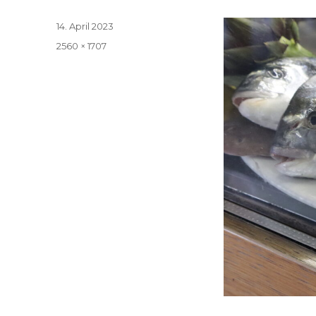
Veröffentlicht
14. April 2023
am
Volle
2560 × 1707
Größe