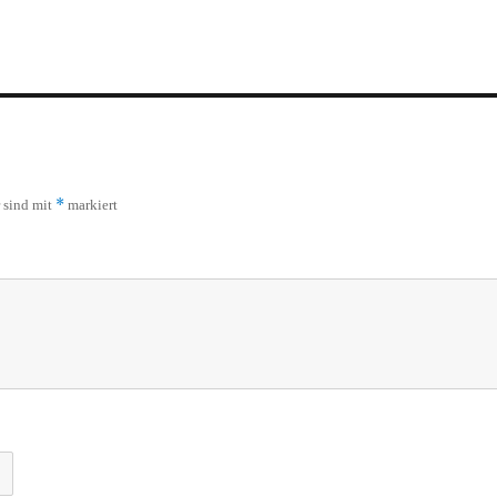
*
r sind mit
markiert