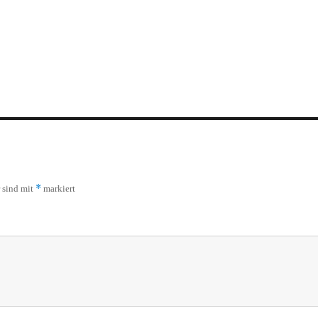
*
r sind mit
markiert