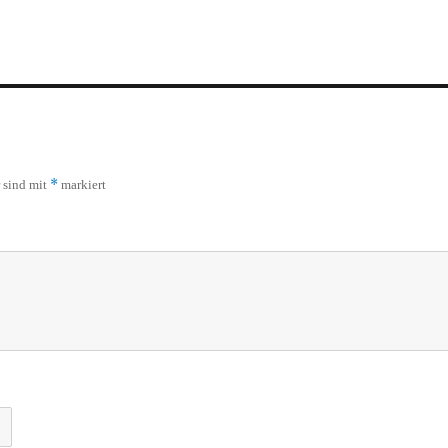
*
r sind mit
markiert