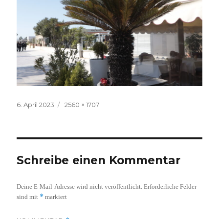
Veröffentlicht
Volle
6. April 2023
2560 × 1707
am
Größe
Schreibe einen Kommentar
Deine E-Mail-Adresse wird nicht veröffentlicht.
Erforderliche Felder
*
sind mit
markiert