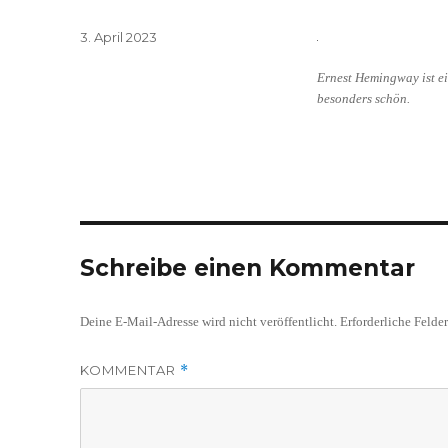
Veröffentlicht
3. April 2023
am
Ernest Hemingway ist ei
besonders schön.
Schreibe einen Kommentar
Deine E-Mail-Adresse wird nicht veröffentlicht.
Erforderliche Felde
KOMMENTAR
*