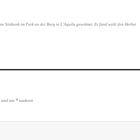
ne Sitzbank im Park an der Burg in L’Aquila gewidmet. Er fand wohl den Herbst
*
r sind mit
markiert