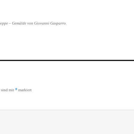
seppe – Gemälde von Giovanni Gasparro.
*
r sind mit
markiert