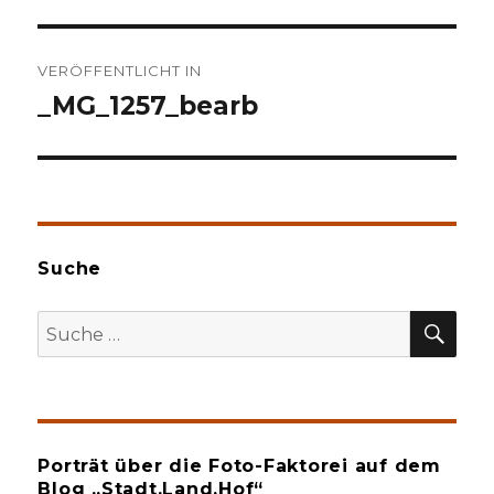
Beitragsnavigation
VERÖFFENTLICHT IN
_MG_1257_bearb
Suche
SU
Suche
nach:
Porträt über die Foto-Faktorei auf dem
Blog „Stadt.Land.Hof“