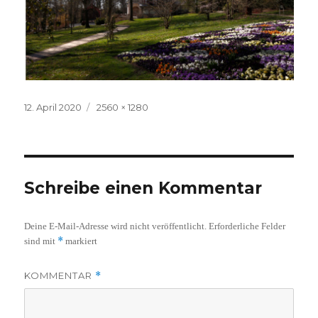
Veröffentlicht
Volle
12. April 2020
2560 × 1280
am
Größe
Schreibe einen Kommentar
Deine E-Mail-Adresse wird nicht veröffentlicht.
Erforderliche Felder
*
sind mit
markiert
KOMMENTAR
*