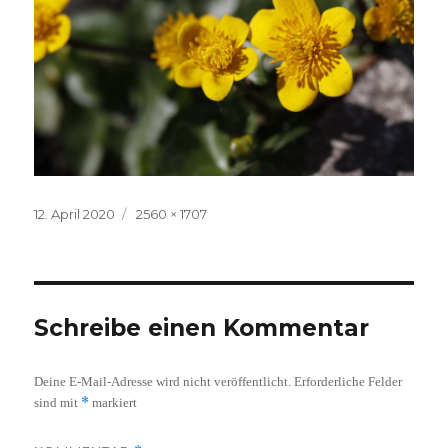
Veröffentlicht
Volle
12. April 2020
2560 × 1707
am
Größe
Schreibe einen Kommentar
Deine E-Mail-Adresse wird nicht veröffentlicht.
Erforderliche Felder
*
sind mit
markiert