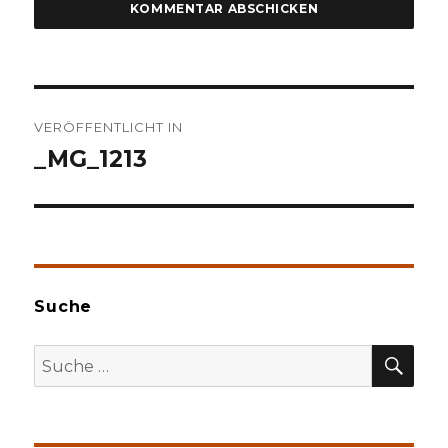
Beitragsnavigation
VERÖFFENTLICHT IN
_MG_1213
Suche
SU
Suche
nach: