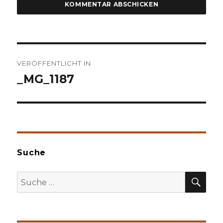
Beitragsnavigation
VERÖFFENTLICHT IN
_MG_1187
Suche
SU
Suche
nach: