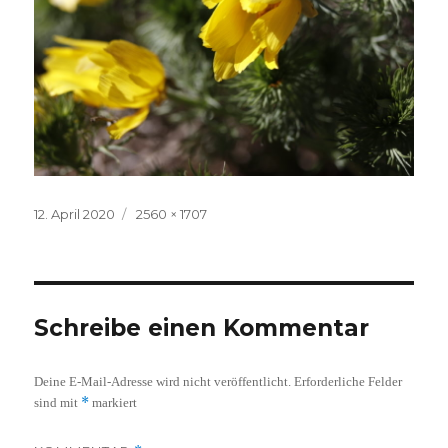
Veröffentlicht
Volle
12. April 2020
2560 × 1707
am
Größe
Schreibe einen Kommentar
Deine E-Mail-Adresse wird nicht veröffentlicht.
Erforderliche Felder
*
sind mit
markiert