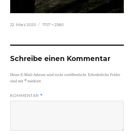
Veröffentlicht
Volle
22. März 2020
1707 × 2560
am
Größe
Schreibe einen Kommentar
Deine E-Mail-Adresse wird nicht veröffentlicht.
Erforderliche Felder
*
sind mit
markiert
KOMMENTAR
*