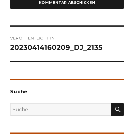
Beitragsnavigation
VERÖFFENTLICHT IN
20230414160209_DJ_2135
Suche
SU
Suche
nach: