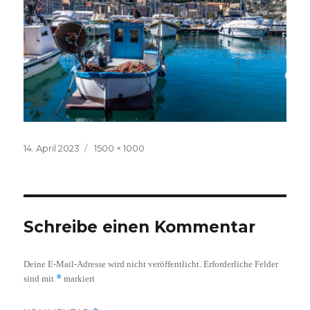
Veröffentlicht
Volle
14. April 2023
1500 × 1000
am
Größe
Schreibe einen Kommentar
Deine E-Mail-Adresse wird nicht veröffentlicht.
Erforderliche Felder
*
sind mit
markiert