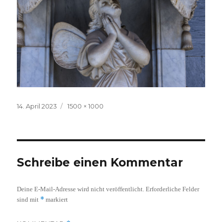
Veröffentlicht
Volle
14. April 2023
1500 × 1000
am
Größe
Schreibe einen Kommentar
Deine E-Mail-Adresse wird nicht veröffentlicht.
Erforderliche Felder
*
sind mit
markiert