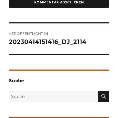
Beitragsnavigation
VERÖFFENTLICHT IN
20230414151416_DJ_2114
Suche
SU
Suche
nach: