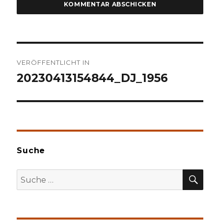
Beitragsnavigation
VERÖFFENTLICHT IN
20230413154844_DJ_1956
Suche
SU
Suche
nach: