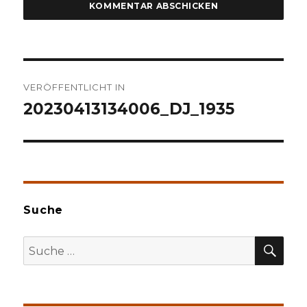
Beitragsnavigation
VERÖFFENTLICHT IN
20230413134006_DJ_1935
Suche
SU
Suche
nach: