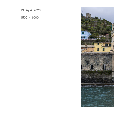
Veröffentlicht
13. April 2023
am
Volle
1500 × 1000
Größe