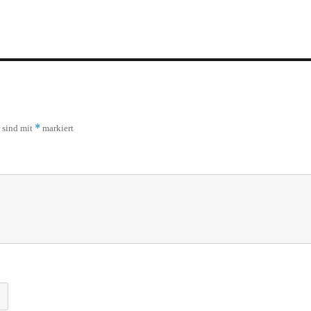
*
r sind mit
markiert