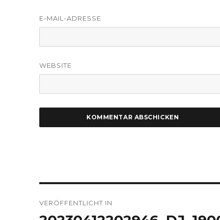
E-MAIL-ADRESSE
WEBSITE
Beitragsnavigation
VERÖFFENTLICHT IN
20230412202946_DJ_190