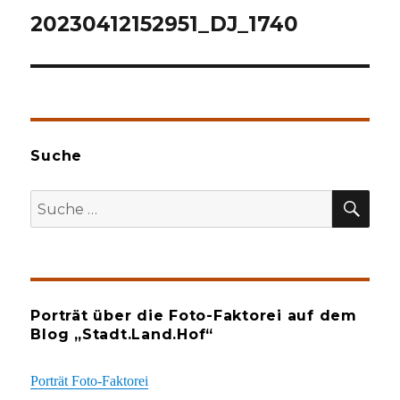
20230412152951_DJ_1740
Suche
SU
Suche
nach:
Porträt über die Foto-Faktorei auf dem
Blog „Stadt.Land.Hof“
Porträt Foto-Faktorei