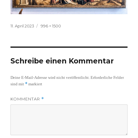
Veröffentlicht
Volle
11. April 2023
996 × 1500
am
Größe
Schreibe einen Kommentar
Deine E-Mail-Adresse wird nicht veröffentlicht.
Erforderliche Felder
*
sind mit
markiert
KOMMENTAR
*