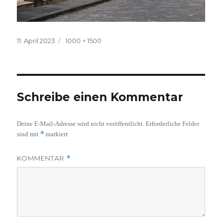
Veröffentlicht
Volle
11. April 2023
1000 × 1500
am
Größe
Schreibe einen Kommentar
Deine E-Mail-Adresse wird nicht veröffentlicht.
Erforderliche Felder
*
sind mit
markiert
KOMMENTAR
*