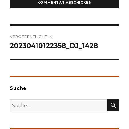
Beitragsnavigation
VERÖFFENTLICHT IN
20230410122358_DJ_1428
Suche
SU
Suche
nach: