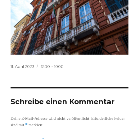
Veröffentlicht
Volle
11. April 2023
1500 × 1000
am
Größe
Schreibe einen Kommentar
Deine E-Mail-Adresse wird nicht veröffentlicht.
Erforderliche Felder
*
sind mit
markiert