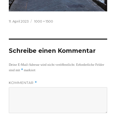
Veröffentlicht
Volle
11. April 2023
1000 × 1500
am
Größe
Schreibe einen Kommentar
Deine E-Mail-Adresse wird nicht veröffentlicht.
Erforderliche Felder
*
sind mit
markiert
KOMMENTAR
*