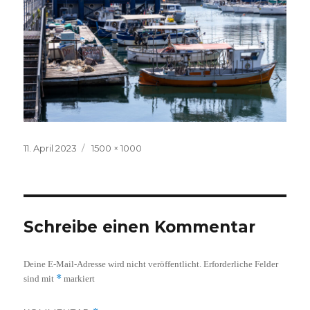
Veröffentlicht
Volle
11. April 2023
1500 × 1000
am
Größe
Schreibe einen Kommentar
Deine E-Mail-Adresse wird nicht veröffentlicht.
Erforderliche Felder
*
sind mit
markiert