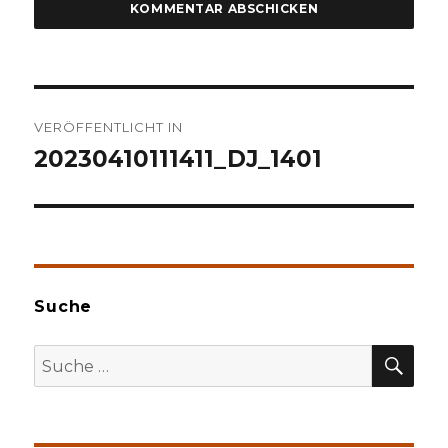
Beitragsnavigation
VERÖFFENTLICHT IN
20230410111411_DJ_1401
Suche
SU
Suche
nach: