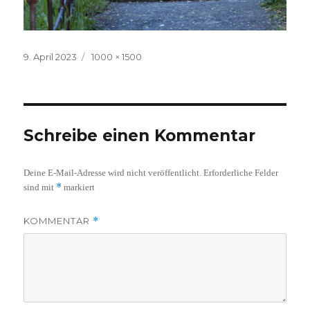
Veröffentlicht
Volle
9. April 2023
1000 × 1500
am
Größe
Schreibe einen Kommentar
Deine E-Mail-Adresse wird nicht veröffentlicht.
Erforderliche Felder
*
sind mit
markiert
KOMMENTAR
*