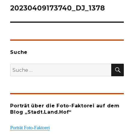
20230409173740_DJ_1378
Suche
SU
Suche
nach:
Porträt über die Foto-Faktorei auf dem
Blog „Stadt.Land.Hof“
Porträt Foto-Faktorei