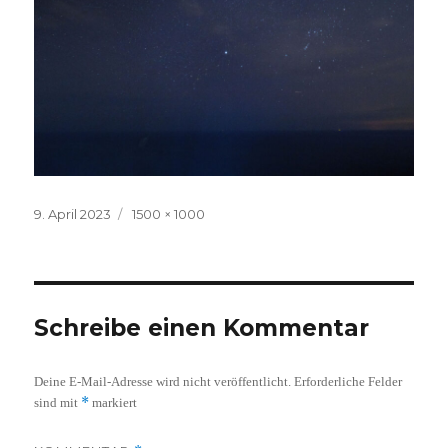
Veröffentlicht
Volle
9. April 2023
1500 × 1000
am
Größe
Schreibe einen Kommentar
Deine E-Mail-Adresse wird nicht veröffentlicht.
Erforderliche Felder
*
sind mit
markiert