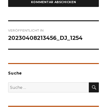
Beitragsnavigation
VERÖFFENTLICHT IN
20230408213456_DJ_1254
Suche
SU
Suche
nach: