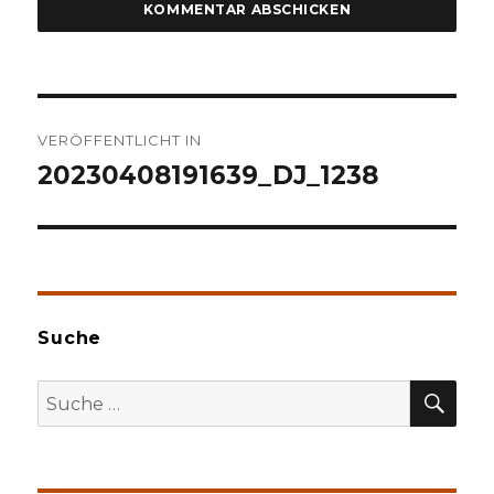
Beitragsnavigation
VERÖFFENTLICHT IN
20230408191639_DJ_1238
Suche
SU
Suche
nach: