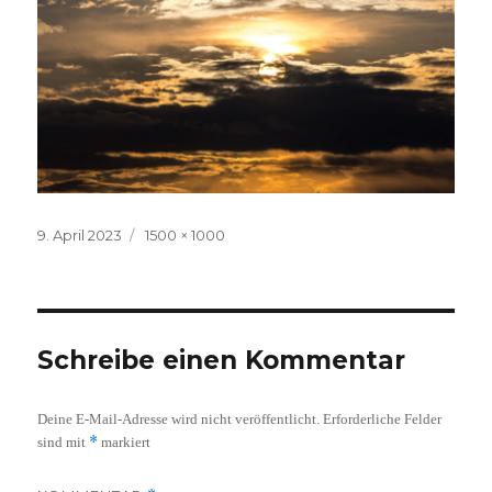
Veröffentlicht
Volle
9. April 2023
1500 × 1000
am
Größe
Schreibe einen Kommentar
Deine E-Mail-Adresse wird nicht veröffentlicht.
Erforderliche Felder
*
sind mit
markiert