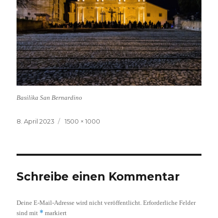
Basilika San Bernardino
Veröffentlicht
Volle
8. April 2023
1500 × 1000
am
Größe
Schreibe einen Kommentar
Deine E-Mail-Adresse wird nicht veröffentlicht.
Erforderliche Felder
*
sind mit
markiert