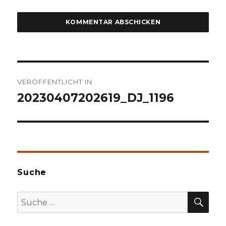
Beitragsnavigation
VERÖFFENTLICHT IN
20230407202619_DJ_1196
Suche
SU
Suche
nach: