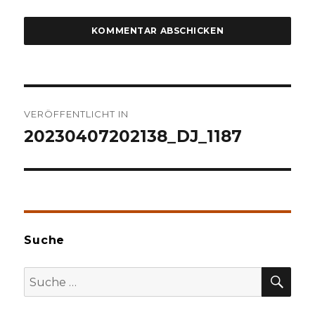
Beitragsnavigation
VERÖFFENTLICHT IN
20230407202138_DJ_1187
Suche
SU
Suche
nach: