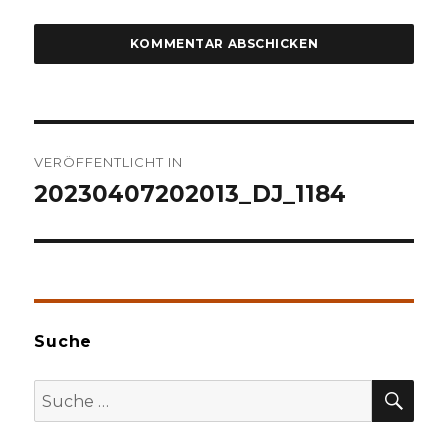
Beitragsnavigation
VERÖFFENTLICHT IN
20230407202013_DJ_1184
Suche
SU
Suche
nach: