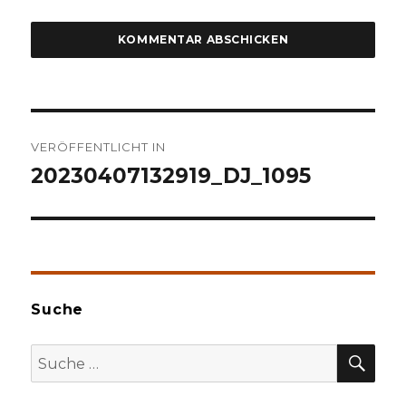
Beitragsnavigation
VERÖFFENTLICHT IN
20230407132919_DJ_1095
Suche
SU
Suche
nach: