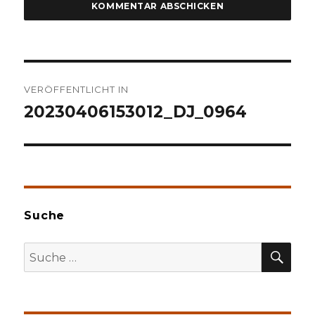
Beitragsnavigation
VERÖFFENTLICHT IN
20230406153012_DJ_0964
Suche
SU
Suche
nach: